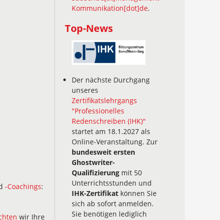
Kommunikation[dot]de
.
Top-News
Der nächste Durchgang
unseres
Zertifikatslehrgangs
"Professionelles
Redenschreiben (IHK)"
startet am 18.1.2027 als
Online-Veranstaltung. Zur
bundesweit ersten
Ghostwriter-
Qualifizierung
mit 50
Unterrichtsstunden und
d
-Coachings
:
IHK-Zertifikat
können Sie
sich ab sofort anmelden.
Sie benötigen lediglich
chten
wir Ihre