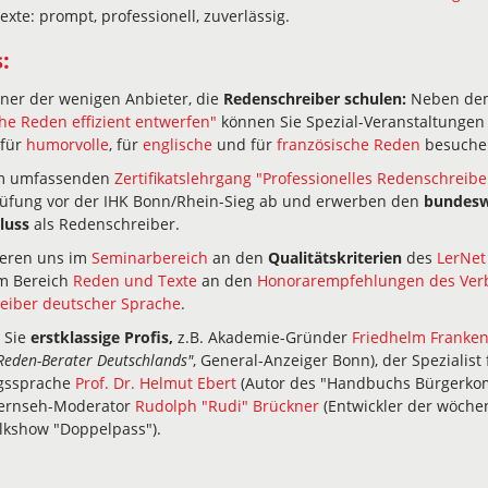
xte: prompt, professionell, zuverlässig.
:
iner der wenigen Anbieter, die
Redenschreiber schulen:
Neben de
che Reden effizient entwerfen"
können Sie Spezial-Veranstaltungen
 für
humorvolle
, für
englische
und für
französische Reden
besuche
em umfassenden
Zertifikatslehrgang "Professionelles Redenschreibe
Prüfung vor der IHK Bonn/Rhein-Sieg ab und erwerben den
bundesw
luss
als Redenschreiber.
ieren uns im
Seminarbereich
an den
Qualitätskriterien
des
LerNet
m Bereich
Reden und Texte
an den
Honorarempfehlungen des Ver
eiber deutscher Sprache
.
 Sie
erstklassige Profis,
z.B. Akademie-Gründer
Friedhelm Franke
Reden-Berater Deutschlands"
, General-Anzeiger Bonn), der Spezialis
gssprache
Prof. Dr. Helmut Ebert
(Autor des "Handbuchs Bürgerko
Fernseh-Moderator
Rudolph "Rudi" Brückner
(Entwickler der wöche
lkshow "Doppelpass").