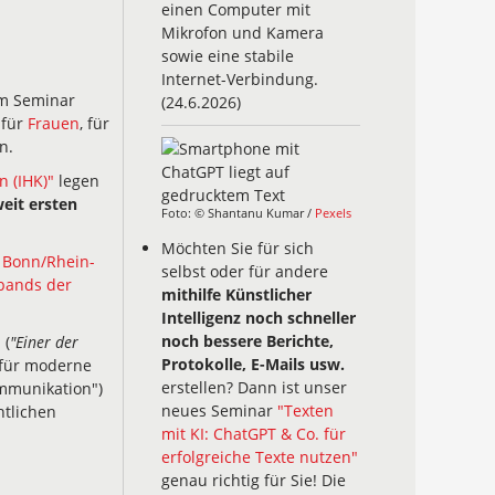
einen Computer mit
Mikrofon und Kamera
sowie eine stabile
Internet-Verbindung.
m Seminar
(24.6.2026)
 für
Frauen
, für
n.
n (IHK)"
legen
eit ersten
Foto: © Shantanu Kumar /
Pexels
Möchten Sie für sich
 Bonn/Rhein-
selbst oder für andere
bands der
mithilfe Künstlicher
Intelligenz noch schneller
noch bessere Berichte,
n
(
"Einer der
Protokolle, E-Mails usw.
t für moderne
erstellen? Dann ist unser
mmunikation")
neues Seminar
"Texten
ntlichen
mit KI: ChatGPT & Co. für
erfolgreiche Texte nutzen"
genau richtig für Sie! Die