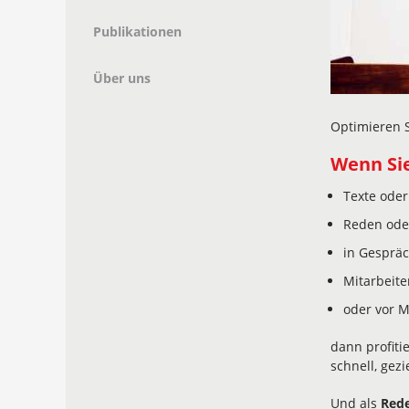
Publikationen
Über uns
Optimieren S
Wenn Si
Texte oder
Reden oder
in Gesprä
Mitarbeite
oder vor M
dann profiti
schnell, gezie
Und als
Rede