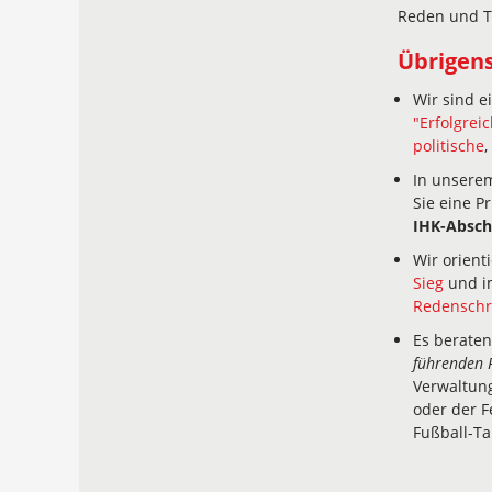
Reden und Te
Übrigens
Wir sind e
"Erfolgrei
politische
,
In unser
Sie eine 
IHK-Absch
Wir orient
Sieg
und i
Redenschr
Es beraten
führenden 
Verwaltun
oder der 
Fußball-Ta