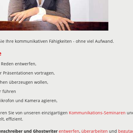
ie Ihre kommunikativen Fähigkeiten - ohne viel Aufwand.
e
 Reden entwerfen,
 Präsentationen vortragen,
chen überzeugen wollen,
r führen
ikrofon und Kamera agieren,
eren Sie von unseren einzigartigen
Kommunikations-Seminaren
un
lt, effizient.
nschreiber und Ghostwriter
entwerfen
,
überarbeiten
und
beguta